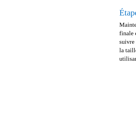
Étap
Mainte
finale
suivre
la tail
utilisa