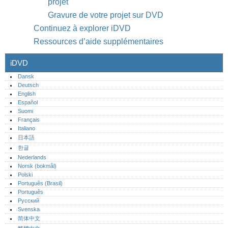
projet
Gravure de votre projet sur DVD
Continuez à explorer iDVD
Ressources d’aide supplémentaires
iDVD
Dansk
Deutsch
English
Español
Suomi
Français
Italiano
日本語
한글
Nederlands
Norsk (bokmål)‎
Polski
Português (Brasil)
Português‎
Русский
Svenska
简体中文