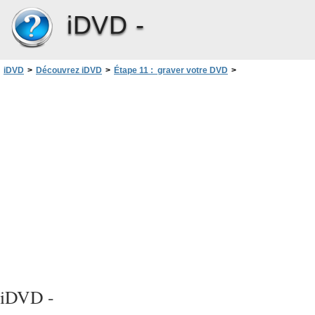
iDVD -
iDVD
>
Découvrez iDVD
>
Étape 11 : graver votre DVD
>
Vérification des fichiers du projet
iDVD -