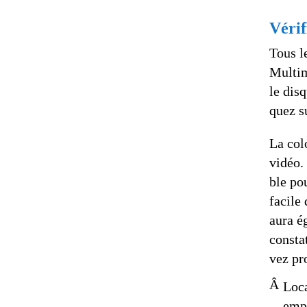
Vérif
Tous l
Multim
le dis
quez su
La col
vidéo.
ble po
facile
aura é
consta
vez pr
Â
Loca
emp