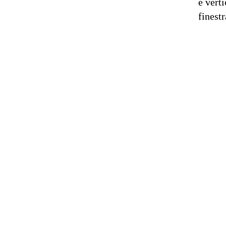
e vert
finest