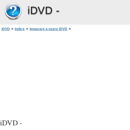
iDVD -
iDVD
>
Indice
>
Imparare a usare iDVD
>
Punto 10: organizzare il progetto nella vista Mappa
>
Modificare il layout della vista Mappa
iDVD -