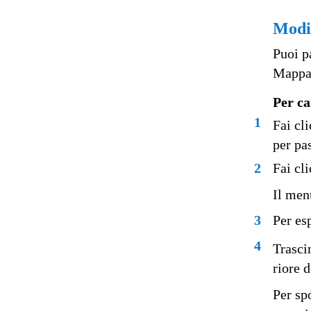
Modif
Puoi p
Mappa 
Per ca
1
Fai cli
per pa
2
Fai cl
Il men
3
Per es
4
Trascin
riore 
Per sp