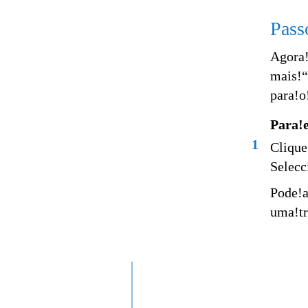
Pass
Agora!
mais!“
para!o
Para!e
1
Clique
Selecc
Pode!a
uma!tr