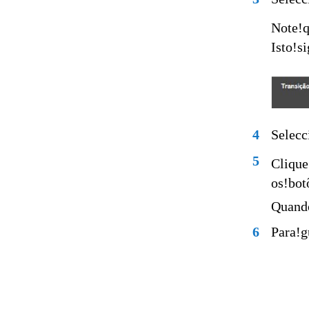
Note!q
Isto!s
4
Selecc
5
Clique
os!bot
Quando
6
Para!g