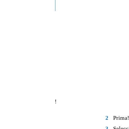
!
2
Prima!
3
Selecc