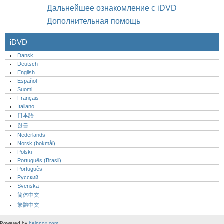
Дальнейшее ознакомление с iDVD
Дополнительная помощь
iDVD
Dansk
Deutsch
English
Español
Suomi
Français
Italiano
日本語
한글
Nederlands
Norsk (bokmål)‎
Polski
Português (Brasil)
Português‎
Русский
Svenska
简体中文
繁體中文
Powered by
helpnox.com