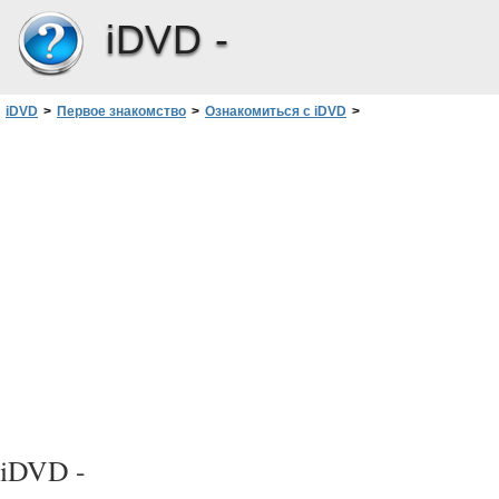
iDVD -
iDVD
>
Первое знакомство
>
Ознакомиться с iDVD
>
Шаг 9: Добавить переходы к кнопкам
iDVD -