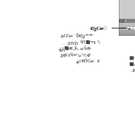
ຢࢨСை
ئСְСைႽຢࢨᄊᄡ
Ӵר׿ߖሢி
iDVD
ྺ႓੟आ؀؇டച ĥത
ჷభcኒӴרࡩ࠺؉భ
ྣභĦ؇Сைd