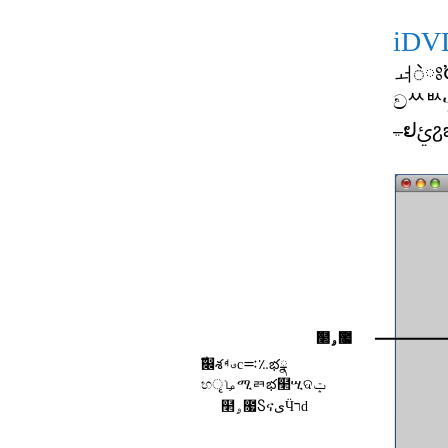
iDV
໢ۄ೗
ࣞ෌శࣉࢂc࠺؉భྣ
භࡩृሚᇘభ໢ሢଦݓ
໢ۄ೗ႽናىӴרd